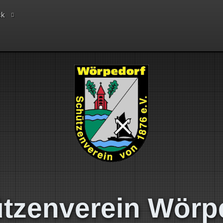
ck
tzenverein Wörp