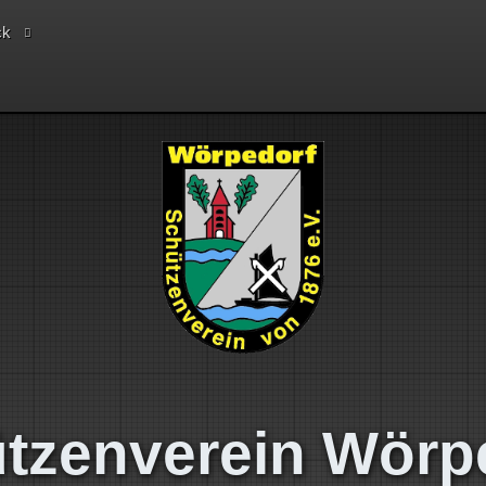
ck
tzenverein Wörp